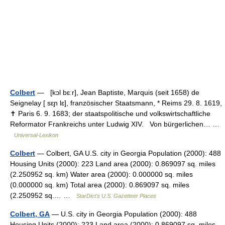
Colbert
— [kɔl bɛːr], Jean Baptiste, Marquis (seit 1658) de
Seignelay [ sɛɲ lɛ], französischer Staatsmann, * Reims 29. 8. 1619,
✝ Paris 6. 9. 1683; der staatspolitische und volkswirtschaftliche
Reformator Frankreichs unter Ludwig XIV. Von bürgerlichen… …
Universal-Lexikon
Colbert
— Colbert, GA U.S. city in Georgia Population (2000): 488
Housing Units (2000): 223 Land area (2000): 0.869097 sq. miles
(2.250952 sq. km) Water area (2000): 0.000000 sq. miles
(0.000000 sq. km) Total area (2000): 0.869097 sq. miles
(2.250952 sq.… …
StarDict's U.S. Gazetteer Places
Colbert, GA
— U.S. city in Georgia Population (2000): 488
Housing Units (2000): 223 Land area (2000): 0.869097 sq. miles