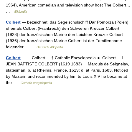
1964), American comedian and television show host The Colbert…
…
Wikipedia
Colbert
— bezeichnet: das Segelschulschiff Dar Pomorza (Polen),
ehemals Colbert (Frankreich) den Schweren Kreuzer Colbert
(1928) der französischen Marine den Leichten Kreuzer Colbert
(1936) der französischen Marine Colbert ist der Familienname
folgender… …
Deutsch Wikipedia
Colbert
— Colbert † Catholic Encyclopedia ► Colbert I.
JEAN BAPTISTE COLBERT (1619 1683) Marquis de Seignelay,
statesman, b. at Rheims, France, 1619; d. at Paris, 1683. Noticed
by Mazarin and recommended by him to Louis XIV he became at
the …
Catholic encyclopedia