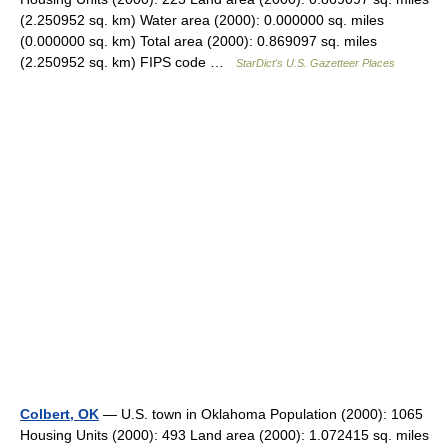
(2.250952 sq. km) Water area (2000): 0.000000 sq. miles
(0.000000 sq. km) Total area (2000): 0.869097 sq. miles
(2.250952 sq. km) FIPS code …
StarDict's U.S. Gazetteer Places
Colbert, OK
— U.S. town in Oklahoma Population (2000): 1065
Housing Units (2000): 493 Land area (2000): 1.072415 sq. miles