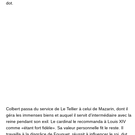
dot.
Colbert passa du service de Le Tellier à celui de Mazarin, dont il
géra les immenses biens et auquel il servit d’intermédiaire avec la
reine pendant son exil. Le cardinal le recommanda à Louis XIV
comme «étant fort fidèle». Sa valeur personnelle fit le reste. Il
travailla à la disgrâce de Fouquet, réussit à influencer le roi, dut