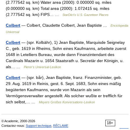
(2.777542 sq. km) Water area (2000): 0.000000 sq. miles
(0.000000 sq. km) Total area (2000): 1.072415 sq. miles
(2.777542 sq. km) FIPS… …
StarDict's U.S. Gazetteer Places
Colbert
— Colbert, Claudette Colbert, Jean Baptiste …
Enciclopedia
Universal
Colbert
— (spr. Kolbähr), 1) Jean Baptiste, Marquisde Seignelay
C., geb. 1619 in Rheims, Sohn eines Kaufmanns, arbeitete zuerst
1648 in Letelliers Bureau, wurde dann Finanzintendant des
Cardinals Mazarin u. 1654 Staatsrath u. Secretär der Königin, u.
als… …
Pierer's Universal-Lexikon
Colbert
— (spr. bǟr), Jean Baptiste, franz. Finanzminister, geb.
29. Aug. 1619 in Reinis, gest. 6. Sept. 1683, Sohn eines mäßig
begüterten Kaufmanns, wurde von Mazarin als sein
Vermögensverwalter angestellt. Als solcher wußte er trefflich für
sich selbst,… …
Meyers Großes Konversations-Lexikon
© Academic, 2000-2026
18+
Contactez-nous:
Support technique
,
RÉCLAME