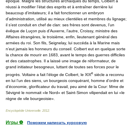
époque. Malgré les structures archaïques du temps, Colbert a
réussi à modifier l’état des esprits et à entraîner derrière lui
beaucoup d’imitateurs; il a fait fonctionner un embryon
d’administration, utilisé au mieux clientèles et membres du lignage;
il s’est conduit en chef de clan: ses frères sont devenus, l’un
évêque de Luçon puis d’Auxerre, l’autre, Croissy, ministre des
Affaires étrangères, le troisième, enfin, lieutenant général des
armées du roi. Son fils, Seignelay, lui succéda à la Marine mais
n’eut jamais les honneurs du conseil. Colbert eut en quelque sorte
la chance de mourir en 1683, avant le temps des guerres difficiles
et des catastrophes. Il a laissé une image de réformateur, de
grand initiateur besogneux, luttant de toutes ses forces pour le
e
progrès. Voltaire a fait l’éloge de Colbert, le XIX
siècle a reconnu
en lui l’un des siens, un bourgeois conquérant, homme d’ordre et
d’économie, glorificateur du travail, peu aimé de la Cour: Mme de
Sévigné le nommait «le Nord» et Saint-Simon vilipendait en lui «le
règne de vile bourgeoisie».
Encyclopédie Universelle
.
2012
.
Игры ⚽
Поможем написать курсовую