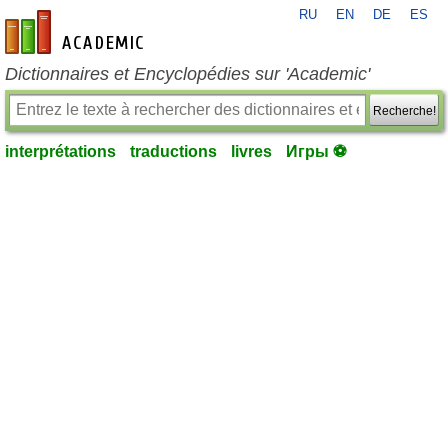
RU
EN
DE
ES
fr-academic.com
Dictionnaires et Encyclopédies sur 'Academic'
Recherche!
interprétations
traductions
livres
Игры ⚽