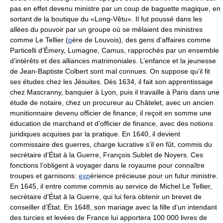
pas en effet devenu ministre par un coup de baguette magique, en
sortant de la boutique du «Long-Vêtu». Il fut poussé dans les
allées du pouvoir par un groupe où se mêlaient des ministres
comme Le Tellier (
p
ère de Louvois), des gens d’affaires comme
Particelli d’Émery, Lumagne, Camus, rapprochés par un ensemble
d’intérêts et des alliances matrimoniales. L’enfance et la jeunesse
de Jean-Baptiste Colbert sont mal connues. On suppose qu’il fit
ses études chez les Jésuites. Dès 1634, il fait son apprentissage
chez Mascranny, banquier à Lyon, puis il travaille à Paris dans une
étude de notaire, chez un procureur au Châtelet, avec un ancien
munitionnaire devenu officier de finance; il reçoit en somme une
éducation de marchand et d’officier de finance, avec des notions
juridiques acquises par la pratique. En 1640, il devient
commissaire des guerres, charge lucrative s’il en fût, commis du
secrétaire d’État à la Guerre, François Sublet de Noyers. Ces
fonctions l’obligent à voyager dans le royaume pour connaître
troupes et garnisons:
exp
érience précieuse pour un futur ministre.
En 1645, il entre comme commis au service de Michel Le Tellier,
secrétaire d’État à la Guerre, qui lui fera obtenir un brevet de
conseiller d’État. En 1648, son mariage avec la fille d’un intendant
des turcies et levées de France lui apportera 100 000 livres de